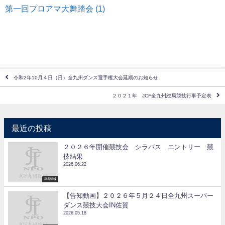
第一回プロアマ大舞踏会 (1)
令和2年10月４日（日）全九州ダンス選手権大会延期のお知らせ
２０２１年 JCF全九州総局競技行事予定表
最近の投稿
２０２６年開催競技会 シラバス エントリー 競
技結果
2026.06.22
新着情報
【告知動画】２０２６年５月２４日全九州スーパー
ダンス競技大会IN佐賀
2026.05.18